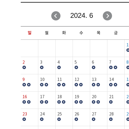
취업성공지원과
자유게시판
2024. 6
창업지원·교육센터
일정안내
현장실습/IPP사업단
보도자료
일
월
화
수
목
금
커뮤니티
행사갤러리
1
홈페이지가이드
프로그램제안
2
3
4
5
6
7
8
9
10
11
12
13
14
1
16
17
18
19
20
21
2
23
24
25
26
27
28
2