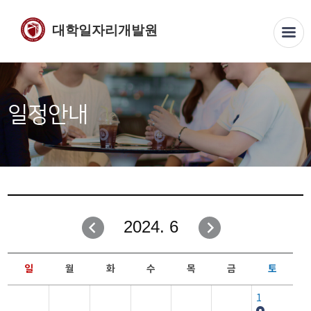
대학일자리개발원
일정안내
2024. 6
일
월
화
수
목
금
토
1