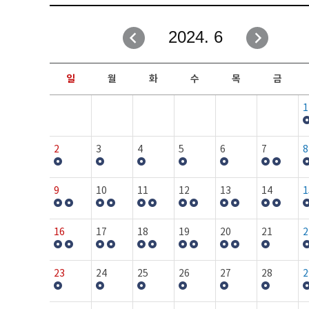
취업성공지원과
자유게시판
2024. 6
창업지원·교육센터
일정안내
현장실습/IPP사업단
보도자료
일
월
화
수
목
금
커뮤니티
행사갤러리
1
홈페이지가이드
프로그램제안
2
3
4
5
6
7
8
9
10
11
12
13
14
1
16
17
18
19
20
21
2
23
24
25
26
27
28
2