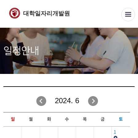
대학일자리개발원
일정안내
2024. 6
일
월
화
수
목
금
토
1