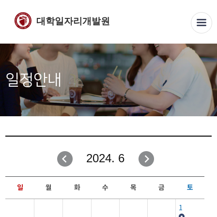
대학일자리개발원
일정안내
2024. 6
일
월
화
수
목
금
토
1