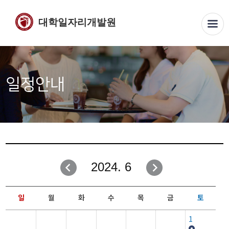
대학일자리개발원
일정안내
2024. 6
일
월
화
수
목
금
토
1