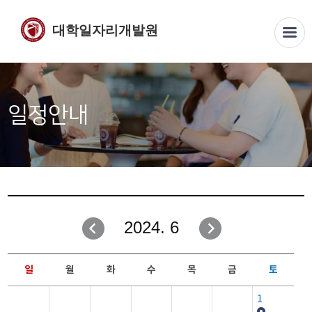
대학일자리개발원
일정안내
2024. 6
일
월
화
수
목
금
토
1