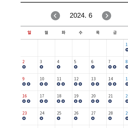
취업성공지원과
자유게시판
2024. 6
창업지원·교육센터
일정안내
현장실습/IPP사업단
보도자료
일
월
화
수
목
금
커뮤니티
행사갤러리
1
홈페이지가이드
프로그램제안
2
3
4
5
6
7
8
9
10
11
12
13
14
1
16
17
18
19
20
21
2
23
24
25
26
27
28
2