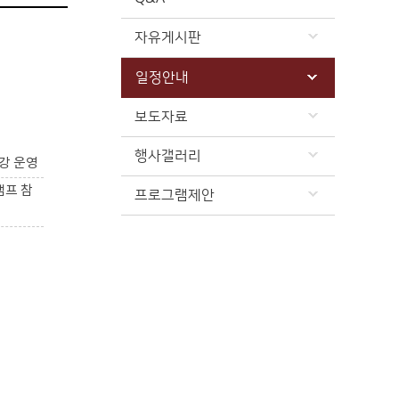
자유게시판
일정안내
보도자료
행사갤러리
강 운영
캠프 참
프로그램제안