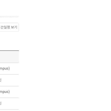
월간일정 보기
소
mpus)
인
mpus)
인