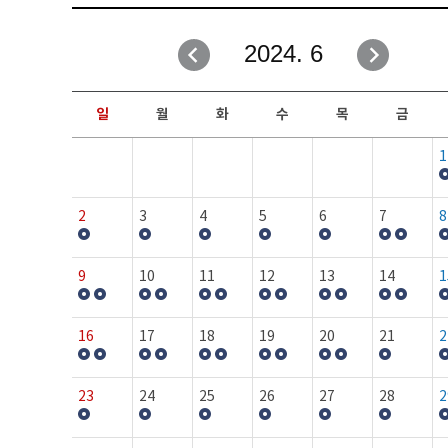
취업성공지원과
자유게시판
2024. 6
창업지원·교육센터
일정안내
현장실습/IPP사업단
보도자료
일
월
화
수
목
금
커뮤니티
행사갤러리
1
홈페이지가이드
프로그램제안
2
3
4
5
6
7
8
9
10
11
12
13
14
1
16
17
18
19
20
21
2
23
24
25
26
27
28
2