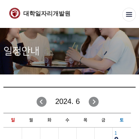
대학일자리개발원
일정안내
2024. 6
일
월
화
수
목
금
토
1