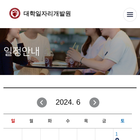
대학일자리개발원
일정안내
2024. 6
일
월
화
수
목
금
토
1