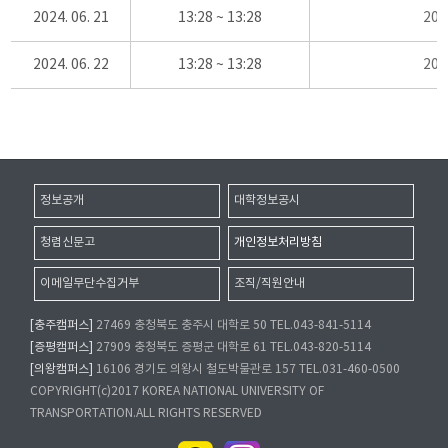
2024. 06. 21
13:28 ~ 13:28
20
2024. 06. 22
13:28 ~ 13:28
20
정보공개
대학정보공시
청렴신문고
개인정보처리방침
이메일무단수집거부
조직/직원안내
[충주캠퍼스]
27469 충청북도 충주시 대학로 50 TEL.043-841-5114
[증평캠퍼스]
27909 충청북도 증평군 대학로 61 TEL.043-820-5114
[의왕캠퍼스]
16106 경기도 의왕시 철도박물관로 157 TEL.031-460-0500
COPYRIGHT(c)2017 KOREA NATIONAL UNIVERSITY OF
TRANSPORTATION.ALL RIGHTS RESERVED