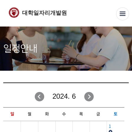
대학일자리개발원
일정안내
2024. 6
일
월
화
수
목
금
토
1