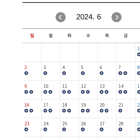
취업성공지원과
자유게시판
2024. 6
창업지원·교육센터
일정안내
현장실습/IPP사업단
보도자료
일
월
화
수
목
금
커뮤니티
행사갤러리
1
홈페이지가이드
프로그램제안
2
3
4
5
6
7
8
9
10
11
12
13
14
1
16
17
18
19
20
21
2
23
24
25
26
27
28
2