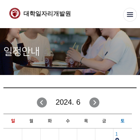
대학일자리개발원
일정안내
2024. 6
일
월
화
수
목
금
토
1