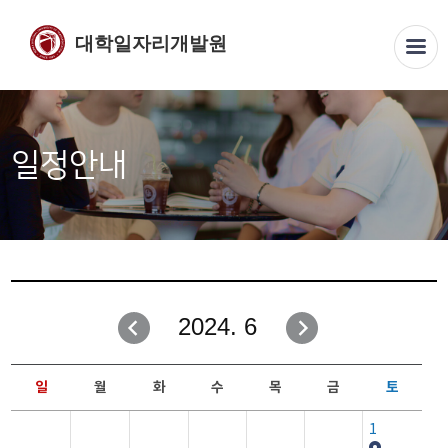
대학일자리개발원
일정안내
2024. 6
일
월
화
수
목
금
토
1