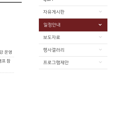
자유게시판
일정안내
보도자료
행사갤러리
강 운영
캠프 참
프로그램제안