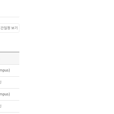
월간일정 보기
소
mpus)
인
mpus)
인