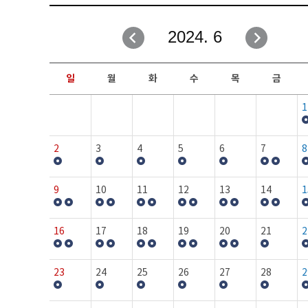
취업성공지원과
자유게시판
2024. 6
창업지원·교육센터
일정안내
현장실습/IPP사업단
보도자료
일
월
화
수
목
금
커뮤니티
행사갤러리
1
홈페이지가이드
프로그램제안
2
3
4
5
6
7
8
9
10
11
12
13
14
1
16
17
18
19
20
21
2
23
24
25
26
27
28
2