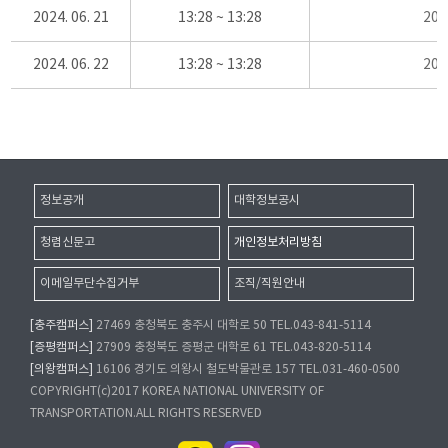
2024. 06. 21
13:28 ~ 13:28
20
2024. 06. 22
13:28 ~ 13:28
20
정보공개
대학정보공시
청렴신문고
개인정보처리방침
이메일무단수집거부
조직/직원안내
[충주캠퍼스]
27469 충청북도 충주시 대학로 50 TEL.043-841-5114
[증평캠퍼스]
27909 충청북도 증평군 대학로 61 TEL.043-820-5114
[의왕캠퍼스]
16106 경기도 의왕시 철도박물관로 157 TEL.031-460-0500
COPYRIGHT(c)2017 KOREA NATIONAL UNIVERSITY OF
TRANSPORTATION.ALL RIGHTS RESERVED