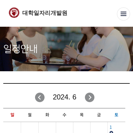
대학일자리개발원
일정안내
2024. 6
일
월
화
수
목
금
토
1