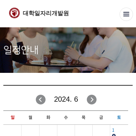
대학일자리개발원
일정안내
2024. 6
일
월
화
수
목
금
토
1