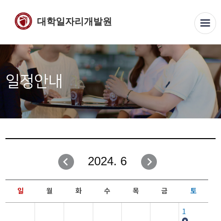
대학일자리개발원
일정안내
2024. 6
일
월
화
수
목
금
토
1