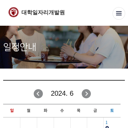
대학일자리개발원
일정안내
2024. 6
일
월
화
수
목
금
토
1