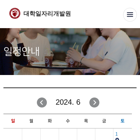
대학일자리개발원
일정안내
2024. 6
일
월
화
수
목
금
토
1