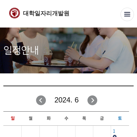
대학일자리개발원
일정안내
2024. 6
일
월
화
수
목
금
토
1