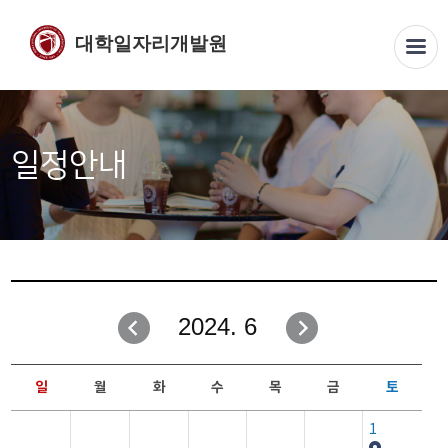
대학일자리개발원
일정안내
2024. 6
일
월
화
수
목
금
토
1