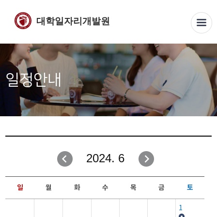
대학일자리개발원
일정안내
2024. 6
일
월
화
수
목
금
토
1