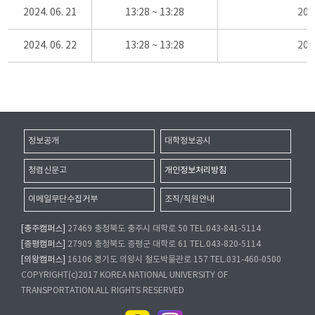
2024. 06. 21
13:28 ~ 13:28
20
2024. 06. 22
13:28 ~ 13:28
20
정보공개
대학정보공시
청렴신문고
개인정보처리방침
이메일무단수집거부
조직/직원안내
[충주캠퍼스]
27469 충청북도 충주시 대학로 50 TEL.043-841-5114
[증평캠퍼스]
27909 충청북도 증평군 대학로 61 TEL.043-820-5114
[의왕캠퍼스]
16106 경기도 의왕시 철도박물관로 157 TEL.031-460-0500
COPYRIGHT(c)2017 KOREA NATIONAL UNIVERSITY OF
TRANSPORTATION.ALL RIGHTS RESERVED