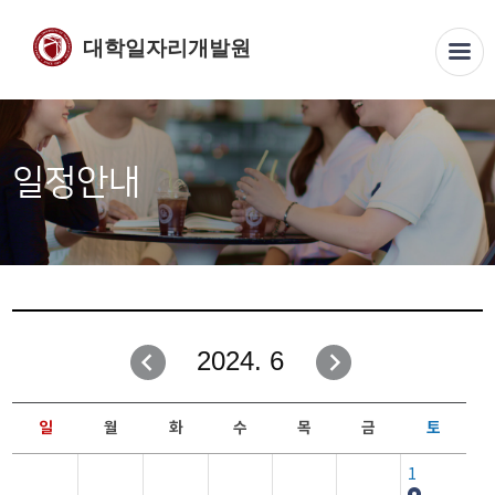
대학일자리개발원
일정안내
2024. 6
일
월
화
수
목
금
토
1