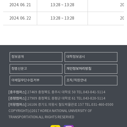
2024. 06. 21
13:28 ~ 13:28
20
2024. 06. 22
13:28 ~ 13:28
20
정보공개
대학정보공시
청렴신문고
개인정보처리방침
이메일무단수집거부
조직/직원안내
[충주캠퍼스]
27469 충청북도 충주시 대학로 50 TEL.043-841-5114
[증평캠퍼스]
27909 충청북도 증평군 대학로 61 TEL.043-820-5114
[의왕캠퍼스]
16106 경기도 의왕시 철도박물관로 157 TEL.031-460-0500
COPYRIGHT(c)2017 KOREA NATIONAL UNIVERSITY OF
TRANSPORTATION.ALL RIGHTS RESERVED