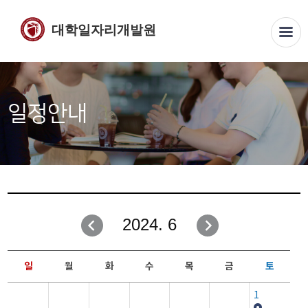
대학일자리개발원
일정안내
2024. 6
일
월
화
수
목
금
토
1