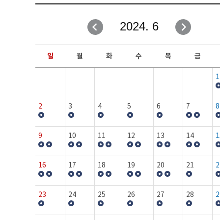
취업성공지원과
자유게시판
2024. 6
창업지원·교육센터
일정안내
현장실습/IPP사업단
보도자료
일
월
화
수
목
금
커뮤니티
행사갤러리
1
홈페이지가이드
프로그램제안
2
3
4
5
6
7
8
9
10
11
12
13
14
1
16
17
18
19
20
21
2
23
24
25
26
27
28
2