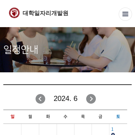
대학일자리개발원
일정안내
2024. 6
일
월
화
수
목
금
토
1