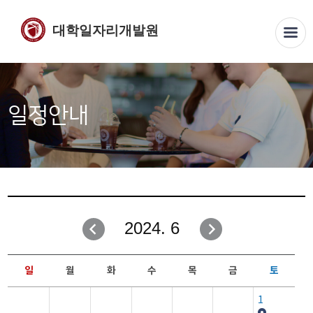
대학일자리개발원
일정안내
2024. 6
일
월
화
수
목
금
토
1