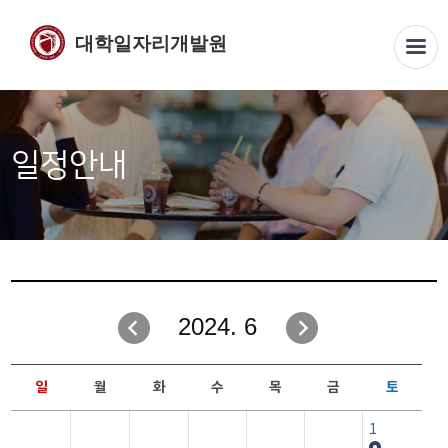
대학일자리개발원
일정안내
2024. 6
일
월
화
수
목
금
토
1