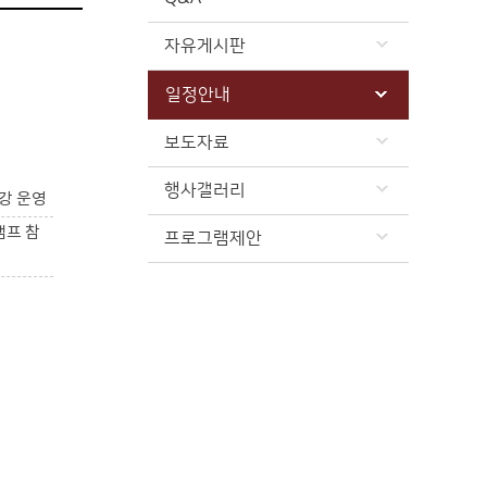
자유게시판
일정안내
보도자료
행사갤러리
강 운영
캠프 참
프로그램제안