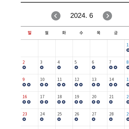
취업성공지원과
자유게시판
2024. 6
창업지원·교육센터
일정안내
현장실습/IPP사업단
보도자료
일
월
화
수
목
금
커뮤니티
행사갤러리
1
홈페이지가이드
프로그램제안
2
3
4
5
6
7
8
9
10
11
12
13
14
1
16
17
18
19
20
21
2
23
24
25
26
27
28
2