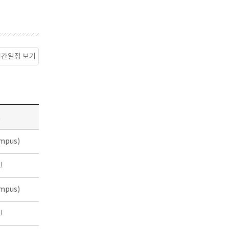
월간일정 보기
소
mpus)
인
mpus)
인