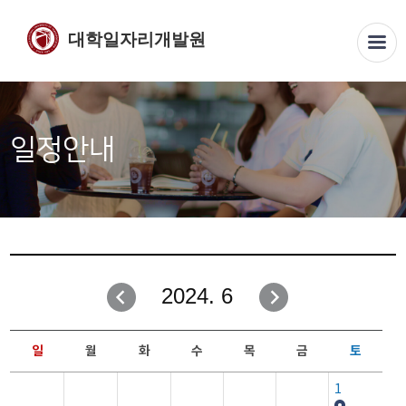
대학일자리개발원
일정안내
2024. 6
일
월
화
수
목
금
토
1