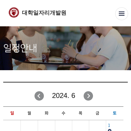
대학일자리개발원
일정안내
2024. 6
일
월
화
수
목
금
토
1