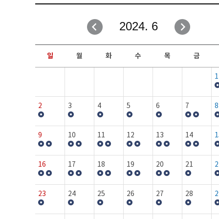
취업성공지원과
자유게시판
2024. 6
창업지원·교육센터
일정안내
현장실습/IPP사업단
보도자료
일
월
화
수
목
금
커뮤니티
행사갤러리
1
홈페이지가이드
프로그램제안
2
3
4
5
6
7
8
9
10
11
12
13
14
1
16
17
18
19
20
21
2
23
24
25
26
27
28
2