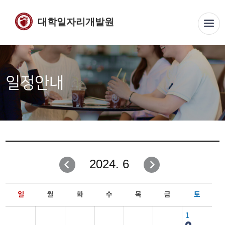
대학일자리개발원
일정안내
2024. 6
일
월
화
수
목
금
토
1