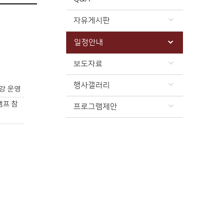
자유게시판
일정안내
보도자료
행사갤러리
강 운영
캠프 참
프로그램제안