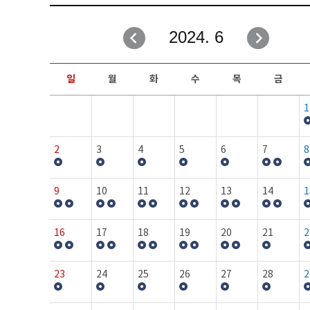
취업성공지원과
자유게시판
2024. 6
창업지원·교육센터
일정안내
현장실습/IPP사업단
보도자료
일
월
화
수
목
금
커뮤니티
행사갤러리
1
홈페이지가이드
프로그램제안
2
3
4
5
6
7
8
9
10
11
12
13
14
1
16
17
18
19
20
21
2
23
24
25
26
27
28
2