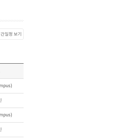
월간일정 보기
소
mpus)
인
mpus)
인