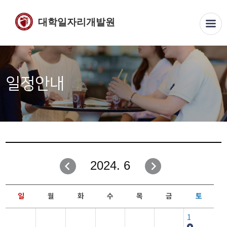
대학일자리개발원
일정안내
2024. 6
일
월
화
수
목
금
토
1