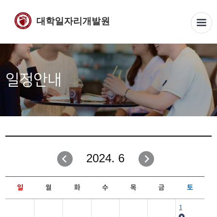
대학일자리개발원
일정안내
2024. 6
일
월
화
수
목
금
토
1