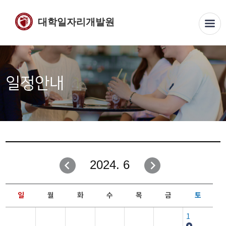
대학일자리개발원
일정안내
2024. 6
일
월
화
수
목
금
토
1