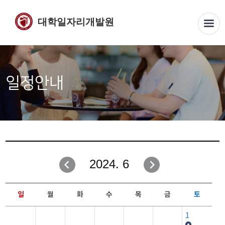
대학일자리개발원
일정안내
2024. 6
일
월
화
수
목
금
토
1