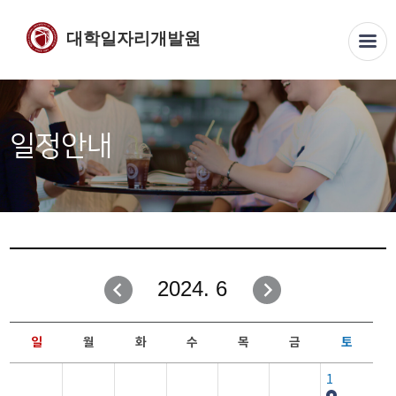
대학일자리개발원
일정안내
2024. 6
일
월
화
수
목
금
토
1