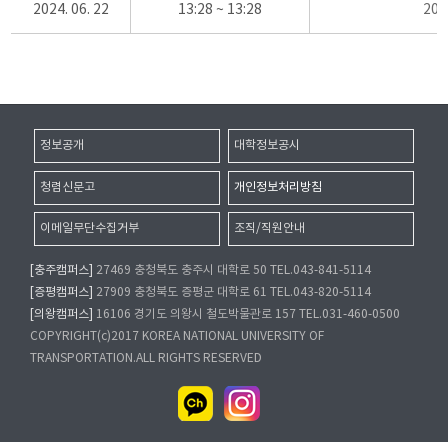
2024. 06. 22
13:28 ~ 13:28
20
정보공개
대학정보공시
청렴신문고
개인정보처리방침
이메일무단수집거부
조직/직원안내
[충주캠퍼스]
27469 충청북도 충주시 대학로 50 TEL.043-841-5114
[증평캠퍼스]
27909 충청북도 증평군 대학로 61 TEL.043-820-5114
[의왕캠퍼스]
16106 경기도 의왕시 철도박물관로 157 TEL.031-460-0500
COPYRIGHT(c)2017 KOREA NATIONAL UNIVERSITY OF
TRANSPORTATION.ALL RIGHTS RESERVED