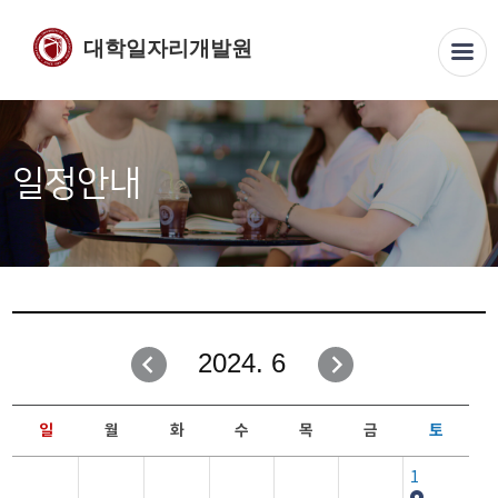
대학일자리개발원
일정안내
2024. 6
일
월
화
수
목
금
토
1