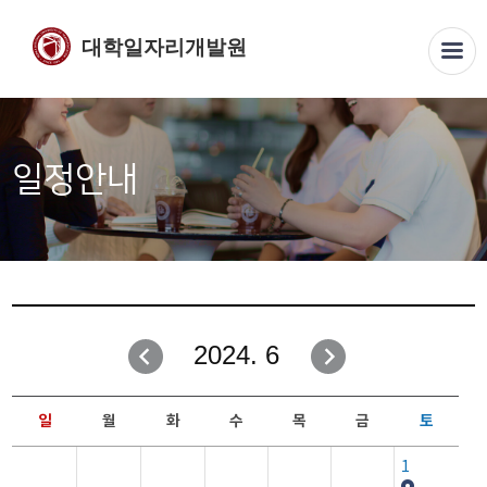
대학일자리개발원
일정안내
2024. 6
일
월
화
수
목
금
토
1