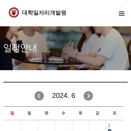
대학일자리개발원
일정안내
2024. 6
일
월
화
수
목
금
토
1