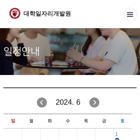
대학일자리개발원
일정안내
2024. 6
일
월
화
수
목
금
토
1