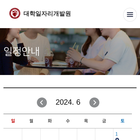
대학일자리개발원
일정안내
2024. 6
일
월
화
수
목
금
토
1