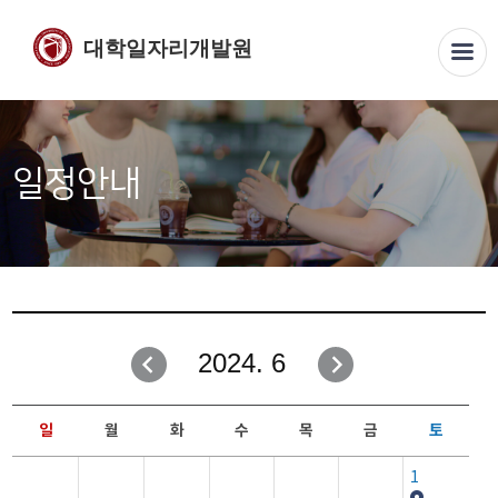
대학일자리개발원
일정안내
2024. 6
일
월
화
수
목
금
토
1