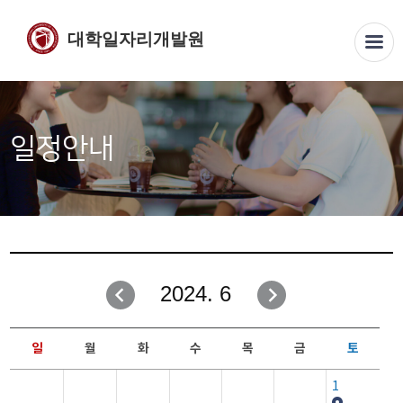
대학일자리개발원
일정안내
2024. 6
일
월
화
수
목
금
토
1