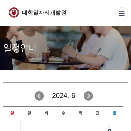
대학일자리개발원
일정안내
2024. 6
일
월
화
수
목
금
토
1