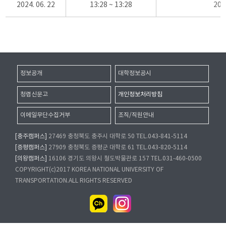
2024. 06. 22
13:28 ~ 13:28
20
정보공개
대학정보공시
청렴신문고
개인정보처리방침
이메일무단수집거부
조직/직원안내
[충주캠퍼스]
27469 충청북도 충주시 대학로 50 TEL.043-841-5114
[증평캠퍼스]
27909 충청북도 증평군 대학로 61 TEL.043-820-5114
[의왕캠퍼스]
16106 경기도 의왕시 철도박물관로 157 TEL.031-460-0500
COPYRIGHT(c)2017 KOREA NATIONAL UNIVERSITY OF
TRANSPORTATION.ALL RIGHTS RESERVED