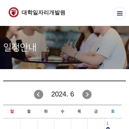
대학일자리개발원
일정안내
2024. 6
일
월
화
수
목
금
토
1